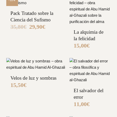
-12%
Pack Tratado sobre la
Ciencia del Sufismo
35,80
€
29,90
€
El
El
precio
precio
La alquimia de
original
actual
la felicidad
era:
es:
35,80€.
29,90€.
15,00
€
Velos de luz y sombras
15,50
€
El salvador del
error
11,00
€