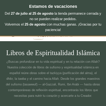
Estamos de vacaciones
Del
27 de julio al 25 de agosto
la tienda permanece cerrada y
no se pueden realizar pedidos.
Volvemos el
25 de agosto
con muchas ganas. ¡Gracias por tu
Saltar
paciencia!
al
contenido
Libros de Espiritualidad Islámica
¿Buscas profundizar en tu vida espiritual y en tu relación con Allah?
Nuestra colección de libros de sufismo y espiritualidad islámica en
español reúne obras sobre el tazkiyya (purificación del alma), el
dhikr, la tawba y el camino hacia Allah. Desde los grandes maestros
del sufismo (tasawwuf) — al-Gazzali, Rumi, Ibn Arabi — hasta obras
contemporáneas de reflexión espiritual, encontrarás los libros que
necesitas para nutrir tu corazón y acercarte a tu Creador.