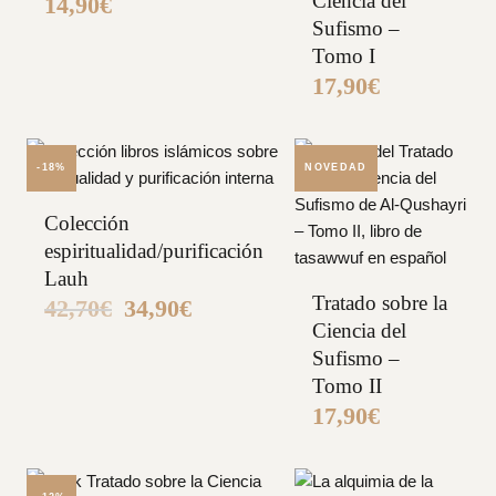
Ciencia del
14,90
€
Sufismo –
Tomo I
17,90
€
-18%
NOVEDAD
Colección
espiritualidad/purificación
Lauh
Tratado sobre la
42,70
€
34,90
€
El
El
precio
precio
Ciencia del
original
actual
Sufismo –
era:
es:
42,70€.
34,90€.
Tomo II
17,90
€