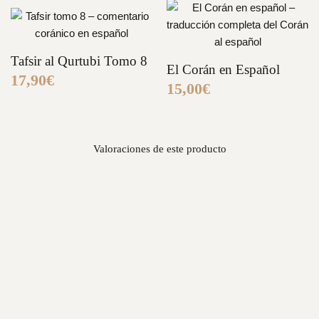
Autor
: Imam Abu Abdillah Al-Qurtubi
Contenido
: Suras 72 (Al-Yinn) a 114 (An-Nas)
Tafsir al Qurtubi Tomo 8
Idioma
: Espanol
El Corán en Español
17,90
€
15,00
€
Formato
: Tapa blanda
Este tomo forma parte de la
coleccion completa del Tafsir al
Qurtubi en 10 tomos
.
Valoraciones de este producto