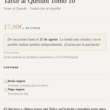
Tafsir al Qurtubi Tomo 10
Imam al Qurtubi · Traducción al español
17,90
€
✓ EN STOCK
De vacaciones hasta el
25 de agosto
. La tienda está cerrada y no es
posible realizar pedidos temporalmente. ¡Gracias por tu paciencia!
IVA incluido
Envío gratuito en pedidos superiores a 70 €
(Península)
CANTIDAD
Envío seguro
Embalaje protegido para tus libros
Pago seguro
Encriptación SSL
El décimo y último tomo del Tafsir al-Qurtubi completa esta obra