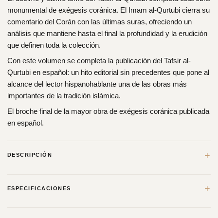
monumental de exégesis coránica. El Imam al-Qurtubi cierra su
comentario del Corán con las últimas suras, ofreciendo un
análisis que mantiene hasta el final la profundidad y la erudición
que definen toda la colección.
Con este volumen se completa la publicación del Tafsir al-
Qurtubi en español: un hito editorial sin precedentes que pone al
alcance del lector hispanohablante una de las obras más
importantes de la tradición islámica.
El broche final de la mayor obra de exégesis coránica publicada
en español.
+
DESCRIPCIÓN
Tafsir al Qurtubi Tomo 10 en Espanol: Al-Yinn a An-Nas
+
ESPECIFICACIONES
El
Tomo 10 del Tafsir al Qurtubi
cierra esta monumental
coleccion abarcando las ultimas cuarenta y tres suras del
PESO
0,75 kg