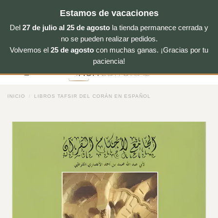
Estamos de vacaciones
Del
27 de julio al 25 de agosto
la tienda permanece cerrada y
no se pueden realizar pedidos.
Volvemos el
25 de agosto
con muchas ganas. ¡Gracias por tu
Saltar
paciencia!
al
contenido
INICIO
/
LIBROS TAFSIR DEL CORÁN EN ESPAÑOL