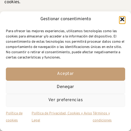
cookies.
Cookie de Twitter, según lo dispuesto en su
política de
Gestionar consentimiento
privacidad y uso de cookies
.
Cookie de Facebook, según lo dispuesto en su
política de
Para ofrecer las mejores experiencias, utilizamos tecnologías como las
cookies para almacenar y/o acceder a la información del dispositivo. El
Cookies
consentimiento de estas tecnologías nos permitirá procesar datos como el
comportamiento de navegación o las identificaciones únicas en este sitio.
Cookie de Google+ y Google Maps, según lo dispuesto en
No consentir o retirar el consentimiento, puede afectar negativamente a
su página sobre qué
tipo de cookies utilizan
ciertas características y funciones.
Cookie de Pinterest, según lo dispuesto en su
Política de
privacidad y uso de cookies
Aceptar
Cookie de Gravatar, según lo dispuesto en
la política de
Denegar
privacidad de la empresa Automattic
.
Ver preferencias
¿Cómo se gestionan las
cookies
?
Política de
Política de Privacidad, Cookies y Aviso
Términos y
Puesto que las cookies son archivos de texto normales, se
cookies
Legal
condiciones
pueden explorar con la mayoría de editores de texto o
programas de procesamiento de texto. Puedes hacer clic en