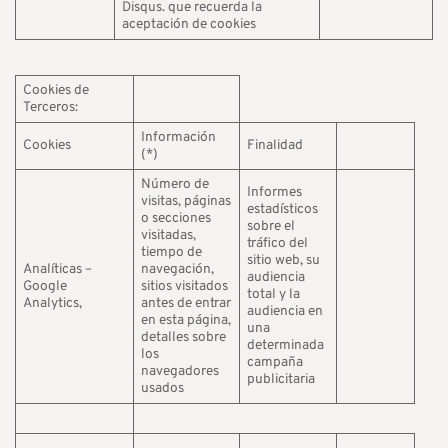
Disqus. que recuerda la
aceptación de cookies
Cookies de
Terceros:
Información
Cookies
Finalidad
(*)
Número de
Informes
visitas, páginas
estadísticos
o secciones
sobre el
visitadas,
tráfico del
tiempo de
sitio web, su
Analíticas –
navegación,
audiencia
Google
sitios visitados
total y la
Analytics,
antes de entrar
audiencia en
en esta página,
una
detalles sobre
determinada
los
campaña
navegadores
publicitaria
usados