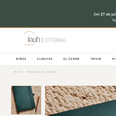
Del
27 de jul
Vo
Saltar
al
contenido
NIÑOS
CLÁSICOS
EL CORÁN
TAFSIR
HI
INICIO
/
REGALOS ISLÁMICOS