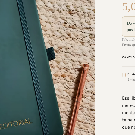
5,
De v
posi
IVA incl
Envío g
CANTI
Enví
Embal
Ese li
merec
mental
te ha 
que no