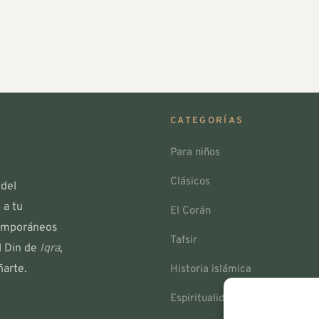
CATEGORÍAS
Para niños
Clásicos
 del
 a tu
El Corán
ntemporáneos
Tafsir
l Din de
Iqra
,
arte.
Historia islámica
Espiritualidad