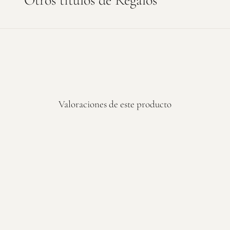
Otros títulos de Regalos
Un ac
Edito
gratui
Valoraciones de este producto