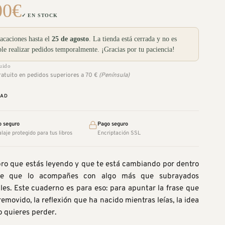
00
€
✓ EN STOCK
acaciones hasta el
25 de agosto
. La tienda está cerrada y no es
ble realizar pedidos temporalmente. ¡Gracias por tu paciencia!
uido
ratuito en pedidos superiores a 70 €
(Península)
DAD
o seguro
Pago seguro
aje protegido para tus libros
Encriptación SSL
bro que estás leyendo y que te está cambiando por dentro
e que lo acompañes con algo más que subrayados
es. Este cuaderno es para eso: para apuntar la frase que
removido, la reflexión que ha nacido mientras leías, la idea
 quieres perder.