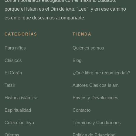
contemporáneos escogidos con el máximo cuidado,
porque el Islam es el Din de
Iqra
, "Lee", y en ese camino
es en el que deseamos acompañarte.
CATEGORÍAS
TIENDA
Para niños
Quiénes somos
Clásicos
Blog
El Corán
¿Qué libro me recomiendas?
Tafsir
Autores Clásicos Islam
Historia islámica
Envíos y Devoluciones
Espiritualidad
Contacto
Colección Ihya
Términos y Condiciones
Ofertas
Política de Privacidad