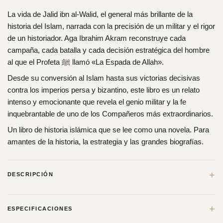
La vida de Jalid ibn al-Walid, el general más brillante de la
historia del Islam, narrada con la precisión de un militar y el rigor
de un historiador. Aga Ibrahim Akram reconstruye cada
campaña, cada batalla y cada decisión estratégica del hombre
al que el Profeta ﷺ llamó «La Espada de Allah».
Desde su conversión al Islam hasta sus victorias decisivas
contra los imperios persa y bizantino, este libro es un relato
intenso y emocionante que revela el genio militar y la fe
inquebrantable de uno de los Compañeros más extraordinarios.
Un libro de historia islámica que se lee como una novela. Para
amantes de la historia, la estrategia y las grandes biografías.
+
DESCRIPCIÓN
Escrito por un militar, este libro intenso y emocionante está
+
ESPECIFICACIONES
sustentado en una rigurosa labor investigadora, no sólo