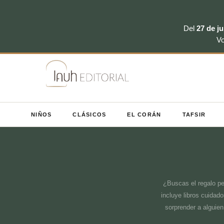
Del
27 de ju
V
Saltar
al
contenido
NIÑOS
CLÁSICOS
EL CORÁN
TAFSIR
¿Buscas el regalo pe
incluye libros cuida
sorprender a alguien