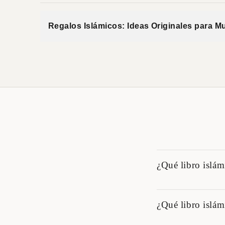
Regalos Islámicos: Ideas Originales para 
¿Qué libro islám
Para alguien que da su
¿Qué libro islámi
suelen conectar con lec