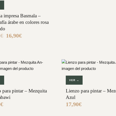
→
a impresa Basmala –
afía árabe en colores rosa
ado
0
€
16,90
€
El
El
precio
precio
original
actual
era:
es:
19,90€.
16,90€.
→
VER →
 para pintar – Mezquita
Lienzo para pintar – Mez
abawi
Azul
0
€
17,90
€