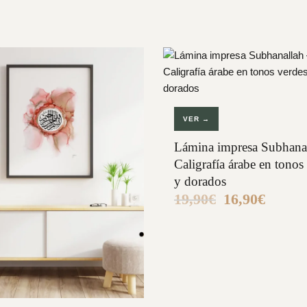
VER →
Lámina impresa Subhana
Caligrafía árabe en tonos
y dorados
19,90
€
16,90
€
El
El
precio
precio
original
actual
era:
es:
19,90€.
16,90€.