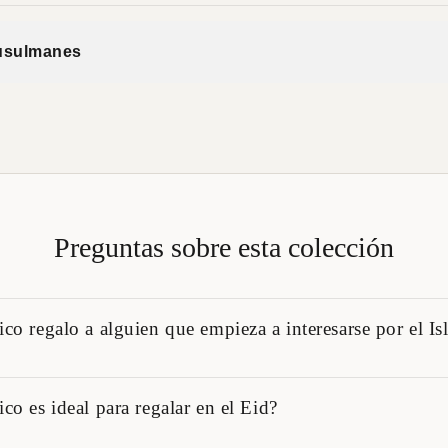
Musulmanes
Preguntas sobre esta colección
ico regalo a alguien que empieza a interesarse por el I
s primeros pasos, recomendamos libros introductorios o sobre la vida del P
co es ideal para regalar en el Eid?
tores de cualquier nivel. Consúltanos y te ayudamos a elegir.