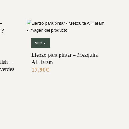
VER →
Lienzo para pintar – Mezquita
llah –
Al Haram
 verdes
17,90
€