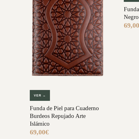
Funda
Negro
69,0
VER →
Funda de Piel para Cuaderno
Burdeos Repujado Arte
Islámico
69,00
€