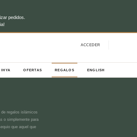
izar pedidos.
ia!
ACCEDER
IHYA
OFERTAS
REGALOS
ENGLISH
 de regalos islámicos
as o simplemente para
bsequio que aquel que