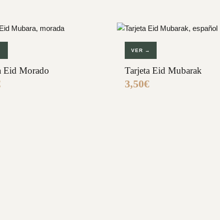
→
VER →
ta Eid Morado
Tarjeta Eid Mubarak
€
3,50
€