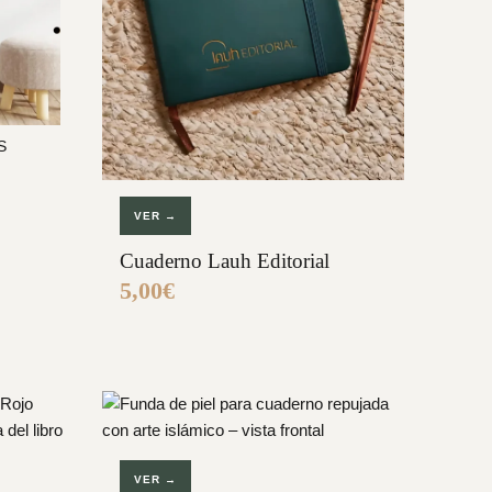
S
VER →
Cuaderno Lauh Editorial
5,00
€
VER →