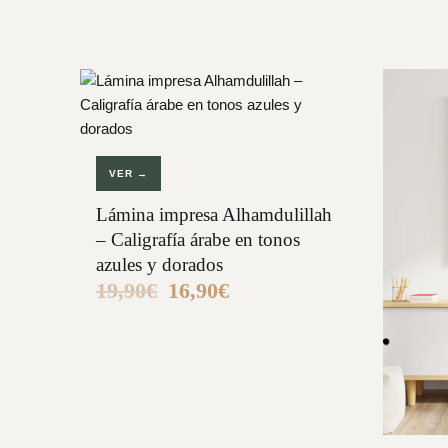
VER →
Lámina impresa Alhamdulillah
– Caligrafía árabe en tonos
azules y dorados
19,90
€
16,90
€
El
El
precio
precio
original
actual
era:
es:
19,90€.
16,90€.