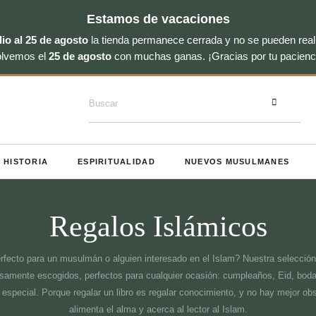
Estamos de vacaciones
lio al 25 de agosto
la tienda permanece cerrada y no se pueden real
olvemos el
25 de agosto
con muchas ganas. ¡Gracias por tu pacienc
Buscar
por:
HISTORIA
ESPIRITUALIDAD
NUEVOS MUSULMANES
Regalos Islámicos
rfecto para un musulmán o alguien interesado en el Islam? Nuestra selección
dosamente escogidos, perfectos para cualquier ocasión: cumpleaños, Eid, bod
 especial. Porque regalar un libro es regalar conocimiento, y no hay mejor o
alimenta el alma y acerca al lector al Islam.