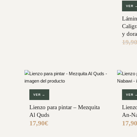
VER 
Lámin
Caligr
y dor
19,9
VER →
VER 
Lienzo para pintar – Mezquita
Lienzo
Al Quds
An-N
17,90
€
17,9