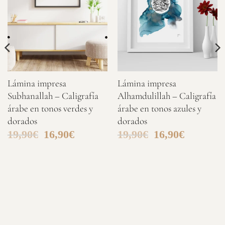
Lámina impresa
Lámina impresa
Subhanallah – Caligrafía
Alhamdulillah – Caligrafía
árabe en tonos verdes y
árabe en tonos azules y
dorados
dorados
19,90
€
16,90
€
19,90
€
16,90
€
El
El
El
El
precio
precio
precio
precio
original
actual
original
actual
era:
es:
era:
es:
19,90€.
16,90€.
19,90€.
16,90€.