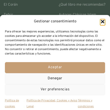
El Corán
¿Qué libro me recomiendas?
Tafsir
Autores Clásicos Islam
Gestionar consentimiento
Historia islámica
Envíos y Devoluciones
Para ofrecer las mejores experiencias, utilizamos tecnologías como las
Espiritualidad
Contacto
cookies para almacenar y/o acceder a la información del dispositivo. El
consentimiento de estas tecnologías nos permitirá procesar datos como el
Colección Ihya
Términos y Condiciones
comportamiento de navegación o las identificaciones únicas en este sitio.
No consentir o retirar el consentimiento, puede afectar negativamente a
ciertas características y funciones.
Ofertas
Política de Privacidad
Aceptar
Denegar
Copyright 2026 © Lauh Editorial
Ver preferencias
Visa
MasterCard
PayP
Política de
Política de Privacidad, Cookies y Aviso
Términos y
cookies
Legal
condiciones