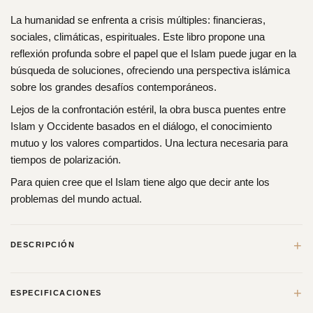
La humanidad se enfrenta a crisis múltiples: financieras,
sociales, climáticas, espirituales. Este libro propone una
reflexión profunda sobre el papel que el Islam puede jugar en la
búsqueda de soluciones, ofreciendo una perspectiva islámica
sobre los grandes desafíos contemporáneos.
Lejos de la confrontación estéril, la obra busca puentes entre
Islam y Occidente basados en el diálogo, el conocimiento
mutuo y los valores compartidos. Una lectura necesaria para
tiempos de polarización.
Para quien cree que el Islam tiene algo que decir ante los
problemas del mundo actual.
+
DESCRIPCIÓN
El Prof. Keeler plantea que la medida de éxito para la
+
ESPECIFICACIONES
humanidad entera es el equilibrio entre las necesidades