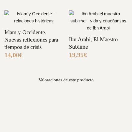
Encuadernación: Cartoné (pasta dura)
ISBN: 978-84-9777-895-4
Idioma: Español
Islam y Occidente.
Ibn Arabi, El Maestro
Nuevas reflexiones para
Sublime
tiempos de crisis
19,95
€
14,00
€
Valoraciones de este producto