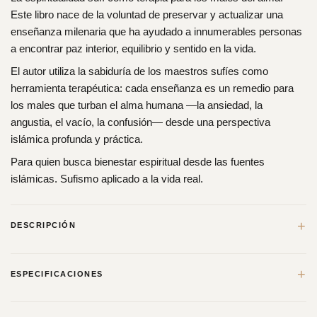
Este libro nace de la voluntad de preservar y actualizar una
enseñanza milenaria que ha ayudado a innumerables personas
a encontrar paz interior, equilibrio y sentido en la vida.
El autor utiliza la sabiduría de los maestros sufíes como
herramienta terapéutica: cada enseñanza es un remedio para
los males que turban el alma humana —la ansiedad, la
angustia, el vacío, la confusión— desde una perspectiva
islámica profunda y práctica.
Para quien busca bienestar espiritual desde las fuentes
islámicas. Sufismo aplicado a la vida real.
+
DESCRIPCIÓN
Terapia del alma
de Shaij Khaled Bentounés es una obra que
+
ESPECIFICACIONES
recupera y actualiza la tradición sufí de sanación interior,
ofreciendo herramientas espirituales para afrontar los males que
turban y pervierten el alma humana.
PESO
0,35 kg