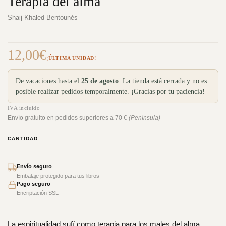
Terapia del alma
Shaij Khaled Bentounés
12,00
€
¡ÚLTIMA UNIDAD!
De vacaciones hasta el
25 de agosto
. La tienda está cerrada y no es
posible realizar pedidos temporalmente. ¡Gracias por tu paciencia!
IVA incluido
Envío gratuito en pedidos superiores a 70 €
(Península)
CANTIDAD
Envío seguro
Embalaje protegido para tus libros
Pago seguro
Encriptación SSL
La espiritualidad sufí como terapia para los males del alma.