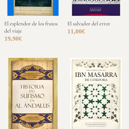
ISBN: 978-84-09-33037-9
Idioma: Español
El esplendor de los frutos
El salvador del error
del viaje
11,00
€
19,90
€