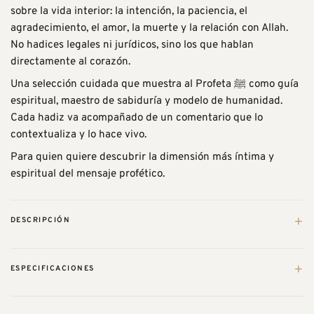
sobre la vida interior: la intención, la paciencia, el
agradecimiento, el amor, la muerte y la relación con Allah.
No hadices legales ni jurídicos, sino los que hablan
directamente al corazón.
Una selección cuidada que muestra al Profeta ﷺ como guía
espiritual, maestro de sabiduría y modelo de humanidad.
Cada hadiz va acompañado de un comentario que lo
contextualiza y lo hace vivo.
Para quien quiere descubrir la dimensión más íntima y
espiritual del mensaje profético.
+
DESCRIPCIÓN
La Sabiduría de Muhammad
es una selección de hadices
+
ESPECIFICACIONES
comentados desde la perspectiva de la ciencia espiritual del
islam. La obra explora la sunna del Profeta Muhammad ﷺ —
sus dichos, hechos, comportamiento y actitudes— como
PESO
0,45 kg