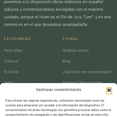
ponemos a tu disposición libros islámicos en español
clásicos y contemporáneos escogidos con el máximo
cuidado, porque el Islam es el Din de
Iqra
, "Lee", y en ese
camino es en el que deseamos acompañarte.
CATEGORÍAS
TIENDA
Para niños
Quiénes somos
Clásicos
Blog
El Corán
¿Qué libro me recomiendas?
Tafsir
Autores Clásicos Islam
Gestionar consentimiento
Historia islámica
Envíos y Devoluciones
Para ofrecer las mejores experiencias, utilizamos tecnologías como las
Espiritualidad
Contacto
cookies para almacenar y/o acceder a la información del dispositivo. El
consentimiento de estas tecnologías nos permitirá procesar datos como el
Colección Ihya
Términos y Condiciones
comportamiento de navegación o las identificaciones únicas en este sitio.