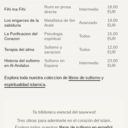
Rumi en prosa
18,00
Fihi ma Fihi
Intermedio
directa
EUR
Los engarces de la
Metafisica de Ibn
19,00
Avanzado
sabiduria
Arabi
EUR
La Purificacion del
Psicologia
15,00
Todos
Corazon
espiritual
EUR
Sufismo y
12,00
Terapia del alma
Todos
sanacion
EUR
Historia del sufismo
Sufismo en
23,00
Intermedio
en Al-Andalus
Espana
EUR
Explora toda nuestra coleccion de
libros de sufismo
y
espiritualidad islamica
.
Tu biblioteca esencial del tasawwuf
Tres obras para adentrarte en el corazón del islam.
Explora todos nuestros
libros de sufismo en español
.