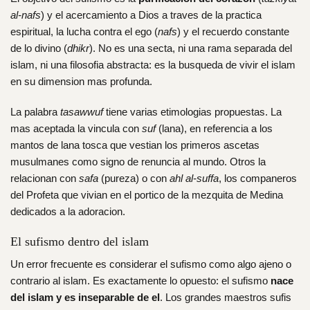
al-nafs
) y el acercamiento a Dios a traves de la practica
espiritual, la lucha contra el ego (
nafs
) y el recuerdo constante
de lo divino (
dhikr
). No es una secta, ni una rama separada del
islam, ni una filosofia abstracta: es la busqueda de vivir el islam
en su dimension mas profunda.
La palabra
tasawwuf
tiene varias etimologias propuestas. La
mas aceptada la vincula con
suf
(lana), en referencia a los
mantos de lana tosca que vestian los primeros ascetas
musulmanes como signo de renuncia al mundo. Otros la
relacionan con
safa
(pureza) o con
ahl al-suffa
, los companeros
del Profeta que vivian en el portico de la mezquita de Medina
dedicados a la adoracion.
El sufismo dentro del islam
Un error frecuente es considerar el sufismo como algo ajeno o
contrario al islam. Es exactamente lo opuesto: el sufismo
nace
del islam y es inseparable de el
. Los grandes maestros sufis