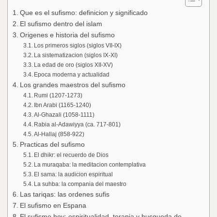
Que es el sufismo: definicion y significado
El sufismo dentro del islam
Origenes e historia del sufismo
Los primeros siglos (siglos VII-IX)
La sistematizacion (siglos IX-XI)
La edad de oro (siglos XII-XV)
Epoca moderna y actualidad
Los grandes maestros del sufismo
Rumi (1207-1273)
Ibn Arabi (1165-1240)
Al-Ghazali (1058-1111)
Rabia al-Adawiyya (ca. 717-801)
Al-Hallaj (858-922)
Practicas del sufismo
El dhikr: el recuerdo de Dios
La muraqaba: la meditacion contemplativa
El sama: la audicion espiritual
La suhba: la compania del maestro
Las tariqas: las ordenes sufis
El sufismo en Espana
El sufismo hoy: espiritualidad, terapia y busqueda de