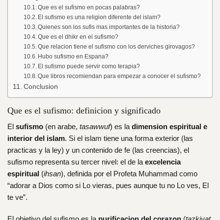
Que es el sufismo en pocas palabras?
El sufismo es una religion diferente del islam?
Quienes son los sufis mas importantes de la historia?
Que es el dhikr en el sufismo?
Que relacion tiene el sufismo con los derviches girovagos?
Hubo sufismo en Espana?
El sufismo puede servir como terapia?
Que libros recomiendan para empezar a conocer el sufismo?
Conclusion
Que es el sufismo: definicion y significado
El
sufismo
(en arabe,
tasawwuf
) es la
dimension espiritual e
interior del islam
. Si el islam tiene una forma exterior (las
practicas y la ley) y un contenido de fe (las creencias), el
sufismo representa su tercer nivel: el de la
excelencia
espiritual
(
ihsan
), definida por el Profeta Muhammad como
“adorar a Dios como si Lo vieras, pues aunque tu no Lo ves, El
te ve”.
El objetivo del sufismo es la
purificacion del corazon
(
tazkiyat