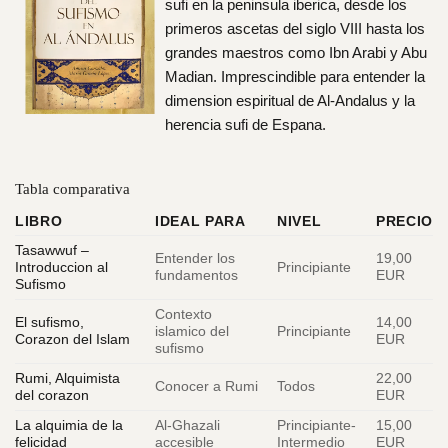
sufi en la peninsula iberica, desde los
primeros ascetas del siglo VIII hasta los
grandes maestros como Ibn Arabi y Abu
Madian. Imprescindible para entender la
dimension espiritual de Al-Andalus y la
herencia sufi de Espana.
Tabla comparativa
LIBRO
IDEAL PARA
NIVEL
PRECIO
Tasawwuf –
Entender los
19,00
Introduccion al
Principiante
fundamentos
EUR
Sufismo
Contexto
El sufismo,
14,00
islamico del
Principiante
Corazon del Islam
EUR
sufismo
Rumi, Alquimista
22,00
Conocer a Rumi
Todos
del corazon
EUR
La alquimia de la
Al-Ghazali
Principiante-
15,00
felicidad
accesible
Intermedio
EUR