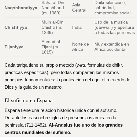
Baha al-Din
Dhikr silencioso,
Asia
Naqshbandiyya
Naqshband
sobriedad,
Central
(m. 1389)
compromiso social
Muin al-Din
Uso de la musica
Chishtiyya
Chishti (m.
India
(qawwali) y apertura
1236)
a todas las personas
Ahmad al-
Norte de
Muy extendida en
Tijaniyya
Tijani (m.
Africa
Africa occidental
1815)
Cada tariqa tiene su propio metodo (
wird
, formulas de dhikr,
practicas especificas), pero todas comparten los mismos
principios fundamentales: la purificacion del ego, el recuerdo de
Dios y la guia de un maestro.
El sufismo en Espana
Espana tiene una relacion historica unica con el sufismo.
Durante los casi ocho siglos de presencia islamica en la
peninsula (711-1492),
Al-Andalus fue uno de los grandes
centros mundiales del sufismo
.