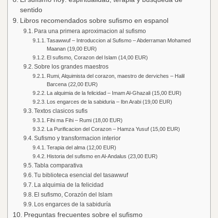
sentido
Libros recomendados sobre sufismo en espanol
Para una primera aproximacion al sufismo
Tasawwuf – Introduccion al Sufismo – Abderraman Mohamed
Maanan (19,00 EUR)
El sufismo, Corazon del Islam (14,00 EUR)
Sobre los grandes maestros
Rumi, Alquimista del corazon, maestro de derviches – Halil
Barcena (22,00 EUR)
La alquimia de la felicidad – Imam Al-Ghazali (15,00 EUR)
Los engarces de la sabiduria – Ibn Arabi (19,00 EUR)
Textos clasicos sufis
Fihi ma Fihi – Rumi (18,00 EUR)
La Purificacion del Corazon – Hamza Yusuf (15,00 EUR)
Sufismo y transformacion interior
Terapia del alma (12,00 EUR)
Historia del sufismo en Al-Andalus (23,00 EUR)
Tabla comparativa
Tu biblioteca esencial del tasawwuf
La alquimia de la felicidad
El sufismo, Corazón del Islam
Los engarces de la sabiduría
Preguntas frecuentes sobre el sufismo