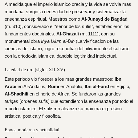
A medida que el imperio islamico crecia y la vida se volvia mas
mundana, surgio la necesidad de preservar y sistematizar la
ensenanza espiritual. Maestros como
Al-Junayd de Bagdad
(m. 910), considerado el “senor de los sufis”, establecieron los
fundamentos doctrinales.
Al-Ghazali
(m. 1111), con su
monumental obra
Ihya Ulum al-Din
(La vivificacion de las
ciencias del islam), logro reconciliar definitivamente el sufismo
con la ortodoxia islamica, dandole legitimidad intelectual.
La edad de oro (siglos XII-XV)
Este periodo vio florecer a los mas grandes maestros:
Ibn
Arabi
en Al-Andalus,
Rumi
en Anatolia,
Ibn al-Farid
en Egipto,
Al-Shadhili
en el norte de Africa. Se fundaron las grandes
tariqas
(ordenes sufis) que extendieron la ensenanza por todo el
mundo islamico. El sufismo alcanzo su maxima expresion
artistica, poetica y filosofica.
Epoca moderna y actualidad