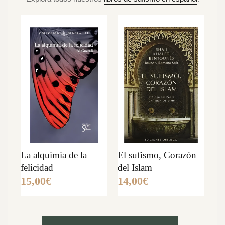
La alquimia de la
El sufismo, Corazón
Lo
felicidad
del Islam
sa
15,00
€
14,00
€
19