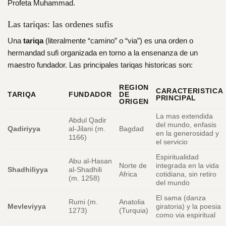
Profeta Muhammad.
Las tariqas: las ordenes sufis
Una
tariqa
(literalmente “camino” o “via”) es una orden o
hermandad sufi organizada en torno a la ensenanza de un
maestro fundador. Las principales tariqas historicas son:
REGION
CARACTERISTICA
TARIQA
FUNDADOR
DE
PRINCIPAL
ORIGEN
La mas extendida
Abdul Qadir
del mundo, enfasis
Qadiriyya
al-Jilani (m.
Bagdad
en la generosidad y
1166)
el servicio
Espiritualidad
Abu al-Hasan
Norte de
integrada en la vida
Shadhiliyya
al-Shadhili
Africa
cotidiana, sin retiro
(m. 1258)
del mundo
El sama (danza
Rumi (m.
Anatolia
Mevleviyya
giratoria) y la poesia
1273)
(Turquia)
como via espiritual