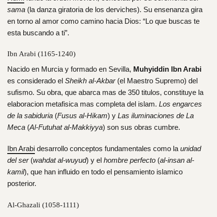
sama
(la danza giratoria de los derviches). Su ensenanza gira
en torno al amor como camino hacia Dios: “Lo que buscas te
esta buscando a ti”.
Ibn Arabi (1165-1240)
Nacido en Murcia y formado en Sevilla,
Muhyiddin Ibn Arabi
es considerado el
Sheikh al-Akbar
(el Maestro Supremo) del
sufismo. Su obra, que abarca mas de 350 titulos, constituye la
elaboracion metafisica mas completa del islam.
Los engarces
de la sabiduria
(
Fusus al-Hikam
) y
Las iluminaciones de La
Meca
(
Al-Futuhat al-Makkiyya
) son sus obras cumbre.
Ibn Arabi
desarrollo conceptos fundamentales como la
unidad
del ser
(
wahdat al-wuyud
) y el
hombre perfecto
(
al-insan al-
kamil
), que han influido en todo el pensamiento islamico
posterior.
Al-Ghazali (1058-1111)