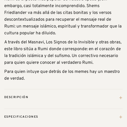
embargo, casi totalmente incomprendido. Shems
Friedlander va más allá de las citas bonitas y los versos
descontextualizados para recuperar el mensaje real de
Rumi: un mensaje islámico, espiritual y transformador que la
cultura popular ha diluido.
A través del Masnavi, Los Signos de lo Invisible y otras obras,
este libro sitúa a Rumi donde corresponde: en el corazón de
la tradición islámica y del sufismo. Un correctivo necesario
para quien quiere conocer al verdadero Rumi.
Para quien intuye que detrás de los memes hay un maestro
de verdad.
+
DESCRIPCIÓN
Yalāl ad-Dīn Rūmī
(1207–1273), conocido simplemente como
+
ESPECIFICACIONES
Rūmī, fue un maestro espiritual, poeta y místico persa cuya
obra ha trascendido lenguas, culturas y religiones. Nació en