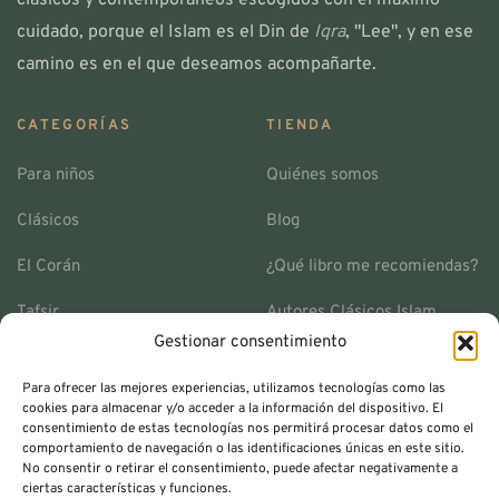
cuidado, porque el Islam es el Din de
Iqra
, "Lee", y en ese
camino es en el que deseamos acompañarte.
CATEGORÍAS
TIENDA
Para niños
Quiénes somos
Clásicos
Blog
El Corán
¿Qué libro me recomiendas?
Tafsir
Autores Clásicos Islam
Gestionar consentimiento
Historia islámica
Envíos y Devoluciones
Para ofrecer las mejores experiencias, utilizamos tecnologías como las
Espiritualidad
Contacto
cookies para almacenar y/o acceder a la información del dispositivo. El
consentimiento de estas tecnologías nos permitirá procesar datos como el
Colección Ihya
Términos y Condiciones
comportamiento de navegación o las identificaciones únicas en este sitio.
No consentir o retirar el consentimiento, puede afectar negativamente a
ciertas características y funciones.
Ofertas
Política de Privacidad