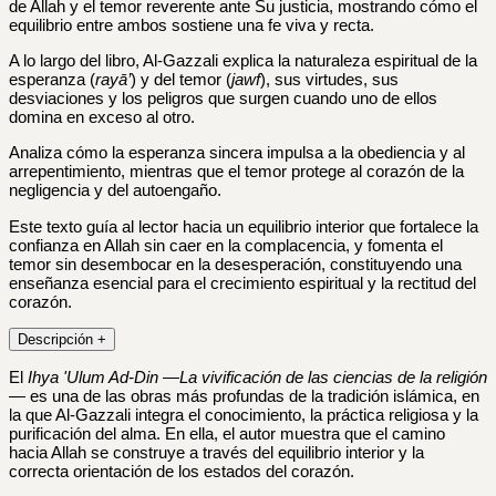
de Allah y el temor reverente ante Su justicia, mostrando cómo el
equilibrio entre ambos sostiene una fe viva y recta.
A lo largo del libro, Al-Gazzali explica la naturaleza espiritual de la
esperanza (
rayā’
) y del temor (
jawf
), sus virtudes, sus
desviaciones y los peligros que surgen cuando uno de ellos
domina en exceso al otro.
Analiza cómo la esperanza sincera impulsa a la obediencia y al
arrepentimiento, mientras que el temor protege al corazón de la
negligencia y del autoengaño.
Este texto guía al lector hacia un equilibrio interior que fortalece la
confianza en Allah sin caer en la complacencia, y fomenta el
temor sin desembocar en la desesperación, constituyendo una
enseñanza esencial para el crecimiento espiritual y la rectitud del
corazón.
Descripción
+
El
Ihya 'Ulum Ad-Din
—
La vivificación de las ciencias de la religión
— es una de las obras más profundas de la tradición islámica, en
la que Al-Gazzali integra el conocimiento, la práctica religiosa y la
purificación del alma. En ella, el autor muestra que el camino
hacia Allah se construye a través del equilibrio interior y la
correcta orientación de los estados del corazón.