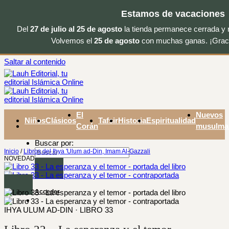
Estamos de vacaciones
Del
27 de julio al 25 de agosto
la tienda permanece cerrada y 
Volvemos el
25 de agosto
con muchas ganas. ¡Gracia
Saltar al contenido
El
Nuevos
Niños
Clásicos
Tafsir
Historia
Espiritualidad
Corán
musulma
Buscar por:
Inicio
/
Libros del Ihya 'Ulum ad-Din, Imam Al-Gazzali
NOVEDAD
Acceder
IHYA ULUM AD-DIN · LIBRO 33