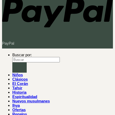
PayPal
Buscar por:
Niños
Clásicos
El Corán
Tafsir
Historia
Espiritualidad
Nuevos musulmanes
Ihya
Ofertas
Regalos