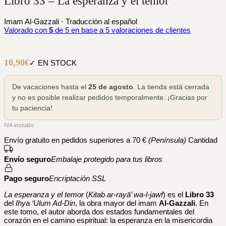
Libro 33 – La esperanza y el temor
Imam Al-Gazzali · Traducción al español
Valorado con
5
de 5 en base a
5
valoraciones de clientes
10,90
€
✓ EN STOCK
De vacaciones hasta el
25 de agosto
. La tienda está cerrada
y no es posible realizar pedidos temporalmente. ¡Gracias por
tu paciencia!
IVA incluido
Envío gratuito en pedidos superiores a 70 €
(Península)
Cantidad
Envío seguro
Embalaje protegido para tus libros
Pago seguro
Encriptación SSL
La esperanza y el temor
(
Kitab ar-rayā’ wa-l-jawf
) es el
Libro 33
del
Ihya ‘Ulum Ad-Din
, la obra mayor del imam
Al-Gazzali
. En
este tomo, el autor aborda dos estados fundamentales del
corazón en el camino espiritual: la esperanza en la misericordia