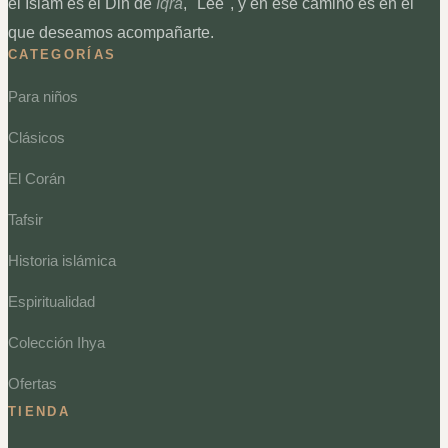
el Islam es el Din de
Iqra
, "Lee", y en ese camino es en el
que deseamos acompañarte.
CATEGORÍAS
Para niños
Clásicos
El Corán
Tafsir
Historia islámica
Espiritualidad
Colección Ihya
Ofertas
TIENDA