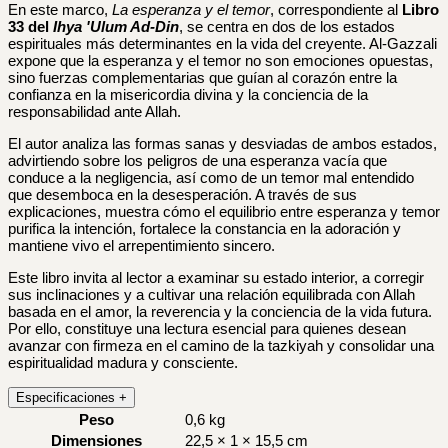
En este marco,
La esperanza y el temor
, correspondiente al
Libro
33 del
Ihya 'Ulum Ad-Din
, se centra en dos de los estados
espirituales más determinantes en la vida del creyente. Al-Gazzali
expone que la esperanza y el temor no son emociones opuestas,
sino fuerzas complementarias que guían al corazón entre la
confianza en la misericordia divina y la conciencia de la
responsabilidad ante Allah.
El autor analiza las formas sanas y desviadas de ambos estados,
advirtiendo sobre los peligros de una esperanza vacía que
conduce a la negligencia, así como de un temor mal entendido
que desemboca en la desesperación. A través de sus
explicaciones, muestra cómo el equilibrio entre esperanza y temor
purifica la intención, fortalece la constancia en la adoración y
mantiene vivo el arrepentimiento sincero.
Este libro invita al lector a examinar su estado interior, a corregir
sus inclinaciones y a cultivar una relación equilibrada con Allah
basada en el amor, la reverencia y la conciencia de la vida futura.
Por ello, constituye una lectura esencial para quienes desean
avanzar con firmeza en el camino de la tazkiyah y consolidar una
espiritualidad madura y consciente.
Especificaciones
+
Peso
0,6 kg
Dimensiones
22,5 × 1 × 15,5 cm