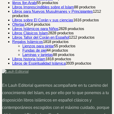
libros Ibn Arabi
5
5 productos
Libros Imprescindibles sobre el Islam
8
8 productos
Libros para Nuevos Musulmanes y Principiantes
12
12
productos
Libros sobre El Corán y sus ciencias
16
16 productos
Ofertas
14
14 productos
Libros Islámicos para Niños
28
28 productos
Libros Clásicos Islam
28
28 productos
Libros Tafsir del Corán en Español
12
12 productos
Regalos Islámicos
18
18 productos
Lienzos para pintar
5
5 productos
Fundas de piel
4
4 productos
Laminas y tarjetas
8
8 productos
Libros historia Islam
18
18 productos
Libros de Espiritualidad Islámica
39
39 productos
En Lauh Editorial queremos acompañarte en tu camino del
conocimiento del Islam, es por ello por lo que ponemos a tu
disposición libros islámicos en español clásicos y
contemporáneos escogidos con el máximo cuidado, porque