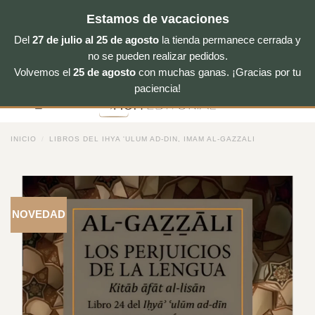
Estamos de vacaciones
Del
27 de julio al 25 de agosto
la tienda permanece cerrada y
no se pueden realizar pedidos.
Volvemos el
25 de agosto
con muchas ganas. ¡Gracias por tu
Saltar
paciencia!
al
contenido
INICIO
/
LIBROS DEL IHYA 'ULUM AD-DIN, IMAM AL-GAZZALI
NOVEDAD