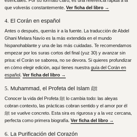
esenciales. Por su formato claro, es una referencia rápida a la
que volverás constantemente.
Ver ficha del libro →
El Corán en español
4.
Antes o después, querrás ir a la fuente. La traducción de Abdel
Ghani Melara Navío es la más extendida en el mundo
hispanohablante y una de las más cuidadas. Te recomendamos
empezar por los suras cortos del final (yuz 30) y avanzar sin
prisa: el Corán se saborea, no se devora. Si quieres profundizar
en cómo elegir edición, aquí tienes nuestra
guía del Corán en
español
.
Ver ficha del libro →
Muhammad, el Profeta del Islam ﷺ
5.
Conocer la vida del Profeta ﷺ lo cambia todo: las aleyas
cobran contexto, las prácticas cobran sentido y el amor por él
ﷺ se vuelve concreto. Esta sira es rigurosa y a la vez cercana,
perfecta como primera biografía.
Ver ficha del libro →
La Purificación del Corazón
6.