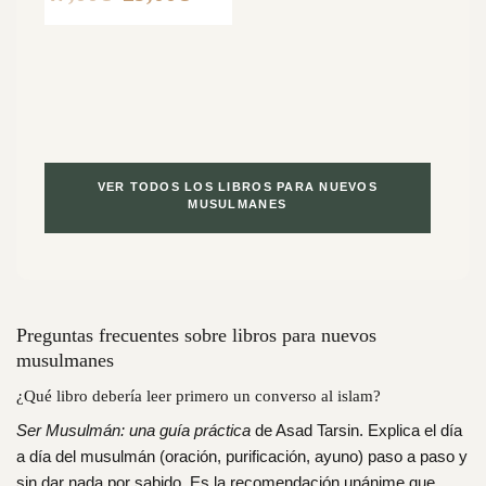
precio
precio
original
actual
era:
es:
In
47,00€.
29,00€.
16
VER TODOS LOS LIBROS PARA NUEVOS
MUSULMANES
Preguntas frecuentes sobre libros para nuevos
musulmanes
¿Qué libro debería leer primero un converso al islam?
Ser Musulmán: una guía práctica
de Asad Tarsin. Explica el día
a día del musulmán (oración, purificación, ayuno) paso a paso y
sin dar nada por sabido. Es la recomendación unánime que