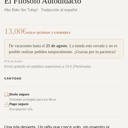
El Filósofo Autodidacto
Abu Bakr Ibn Tufayl · Traducción al español
13,00
€
SOLO QUEDAN 3 UNIDADES
De vacaciones hasta el
25 de agosto
. La tienda está cerrada y no es
posible realizar pedidos temporalmente. ¡Gracias por tu paciencia!
IVA incluido
Envío gratuito en pedidos superiores a 70 €
(Península)
CANTIDAD
Envío seguro
Embalaje protegido para tus libros
Pago seguro
Encriptación SSL
Una isla desierta. Un niño que crece solo, sin maestro ni