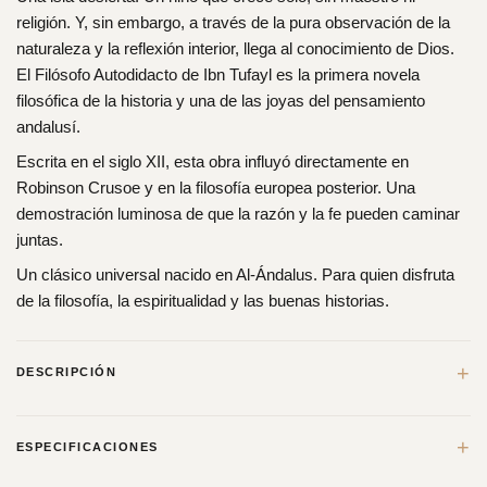
religión. Y, sin embargo, a través de la pura observación de la
naturaleza y la reflexión interior, llega al conocimiento de Dios.
El Filósofo Autodidacto de Ibn Tufayl es la primera novela
filosófica de la historia y una de las joyas del pensamiento
andalusí.
Escrita en el siglo XII, esta obra influyó directamente en
Robinson Crusoe y en la filosofía europea posterior. Una
demostración luminosa de que la razón y la fe pueden caminar
juntas.
Un clásico universal nacido en Al-Ándalus. Para quien disfruta
de la filosofía, la espiritualidad y las buenas historias.
+
DESCRIPCIÓN
El texto de Ibn Tufayl fue inspirado por el Avicenismo, Kalam y
+
ESPECIFICACIONES
el Sufismo, y también se puede describir como un experimento
intelectual. La novela cuenta la historia de un autodidacta y