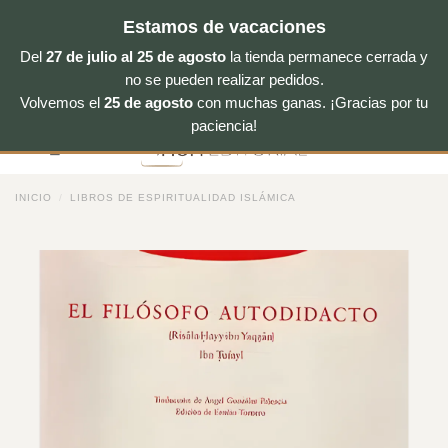
Estamos de vacaciones
Del
27 de julio al 25 de agosto
la tienda permanece cerrada y
no se pueden realizar pedidos.
Volvemos el
25 de agosto
con muchas ganas. ¡Gracias por tu
Saltar
paciencia!
al
contenido
INICIO
/
LIBROS DE ESPIRITUALIDAD ISLÁMICA