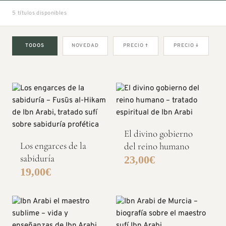
5 títulos disponibles
TODOS
NOVEDAD
PRECIO ↑
PRECIO ↓
El divino gobierno
Los engarces de la
del reino humano
sabiduría
23,00
€
19,00
€