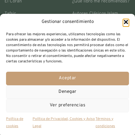
El Corán
¿Qué libro me recomiendas?
Tafsir
Autores Clásicos Islam
Gestionar consentimiento
Historia islámica
Envíos y Devoluciones
Para ofrecer las mejores experiencias, utilizamos tecnologías como las
Espiritualidad
Contacto
cookies para almacenar y/o acceder a la información del dispositivo. El
consentimiento de estas tecnologías nos permitirá procesar datos como el
Colección Ihya
Términos y Condiciones
comportamiento de navegación o las identificaciones únicas en este sitio.
No consentir o retirar el consentimiento, puede afectar negativamente a
ciertas características y funciones.
Ofertas
Política de Privacidad
Aceptar
Denegar
Copyright 2026 © Lauh Editorial
Ver preferencias
Visa
MasterCard
PayP
Política de
Política de Privacidad, Cookies y Aviso
Términos y
cookies
Legal
condiciones