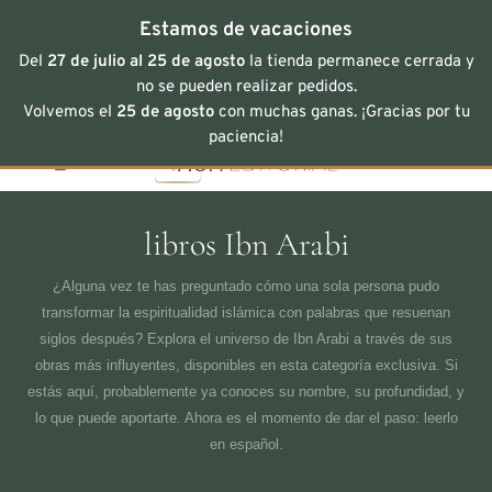
Estamos de vacaciones
Del
27 de julio al 25 de agosto
la tienda permanece cerrada y
no se pueden realizar pedidos.
Volvemos el
25 de agosto
con muchas ganas. ¡Gracias por tu
Saltar
paciencia!
al
contenido
libros Ibn Arabi
¿Alguna vez te has preguntado cómo una sola persona pudo
transformar la espiritualidad islámica con palabras que resuenan
siglos después? Explora el universo de Ibn Arabi a través de sus
obras más influyentes, disponibles en esta categoría exclusiva. Si
estás aquí, probablemente ya conoces su nombre, su profundidad, y
lo que puede aportarte. Ahora es el momento de dar el paso: leerlo
en español.